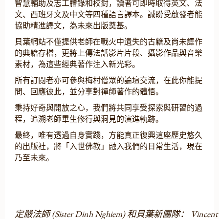
智慧輔助及志工謄錄和校對，讀者可即時取得英文、法
文、西班牙文及中文等四種語言譯本。誠盼受啟發者能
協助精進譯文，為未來出版奠基。
貝葉網站不僅提供老師在戰火中遺失的古籍及尚未譯作
的典籍存檔，更將上傳法話影片片段、攝影作品與音樂
素材，為這些經典著作注入新光彩。
所有訂閱者亦可參與梅村僧眾的論壇交流，在此你能提
問、回應彼此，並分享對禪師著作的體悟。
秉持好奇與開放之心，我們將共同享受探索與研習的過
程，追溯老師畢生修行與洞見的演進軌跡。
最終，唯有透過自身實踐，方能真正復興這座歷史悠久
的出版社，將「入世佛教」融入我們的日常生活，現在
乃至未來。
定嚴法師 (Sister Dinh Nghiem) 和貝葉新團隊： Vincent Le