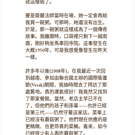
就這樣毀了。
要是齋嚴法師當時在場，她一定會再給
我買一碗粥。可那時，她還沒有出生。
於是，那一碗粥就這樣成為了一個傳奇
故事。我離開時，口袋裡只剩下一越南
盾，剛好夠坐馬車回寺院。這事發生在
大概1950年，可是我感覺像發生在昨天
一樣。
許多年以後(2008年)，在我最近一次回
到越南、參加由聯合國主辦的國際衛塞
節(Vesak)期間，我抽時間去了拜訪了那
處舊地。真的運氣很好！我竟然又找到
了那家餐館。當然，老店主早已不在
了，但他們的孩子和孫輩——也許已經
是第三代——仍然守著這家店。菜單上
已經沒有蘑菇粥了。他們現在供應的是
更精緻、也更昂貴的菜餚。看來，如今
已經很少有人再吃蘑菇粥了。