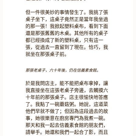
但一件很美妙的事情發生了。我挑了張
桌子坐下，這桌子竟然正是當年我坐過
的那一張！我掀起塑料桌布，看到下面
還是那張舊舊的木桌。其他所有的桌子
都已經換成了新的塑料桌，只有這一
張，從過去一直留到了現在。恰巧，我
就坐在那張桌子前。
那張老桌子，六十年後，仍在信義素食館。
於是我問店主，能不能把桌布拿掉，讓
我直接坐在這張老桌子旁邊，去觸摸六
十年前的那張桌子。店主很愉快地答應
了。我點了一碗蘑菇粥。她說，這道菜
他們早就不做了；但因為這段過去的故
事，她很樂意在廚房專門為我煮一碗。
那天和我一起去信義素食館的朋友們，
請舉手。她還和我們一起合了影，而且