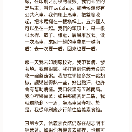
廠，在印刷之前校對樣張。我們乘坐的
是馬車，叫作 xe thổ mộ。那時候還沒有
公共汽車。我們爬上馬車，把雙腳收
起，把木屐擱在一根橫桿上。五六個人
可以坐在一起。我們的頭頂上，是一根
根木桿、籃子、雞籠，層層堆放著。做
一次馬車，來回一趟的車費是一越南
盾：去一次要一盾，回來也要一盾。
那一天我去印刷廠校對，我帶著病、發
著燒。我還很餓。我打算到信義素食館
吃一碗蘑菇粥。我想在粥裡多放一點胡
椒，讓粥變得熱一些，好出點汗，也許
會有幫助病情。我口袋里有五越南盾。
我心裡盤算著：如果那碗粥是三盾，我
就還能剩下一盾，坐馬車回寺裡。於
是，我從印刷廠步行前往信義素食館。
直到今天，信義素食館仍然在胡志明市
經營著。如果你有機會去那裡，也還可