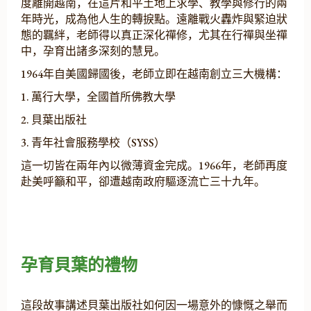
度離開越南，在這片和平土地上求學、教學與修行的兩
年時光，成為他人生的轉捩點。遠離戰火轟炸與緊迫狀
態的羈絆，老師得以真正深化禪修，尤其在行禪與坐禪
中，孕育出諸多深刻的慧見。
1964年自美國歸國後，老師立即在越南創立三大機構：
1. 萬行大學，全國首所佛教大學
2. 貝葉出版社
3. 青年社會服務學校（SYSS）
這一切皆在兩年內以微薄資金完成。1966年，老師再度
赴美呼籲和平，卻遭越南政府驅逐流亡三十九年。
孕育貝葉的禮物
這段故事講述貝葉出版社如何因一場意外的慷慨之舉而