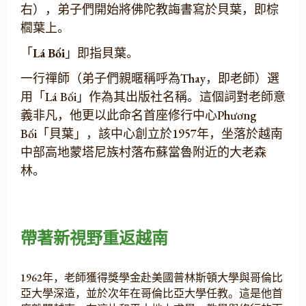
右），弟子們開始將佛陀教誨書寫於貝葉，即棕
櫚葉上。
「
Lá Bối
」即指貝葉。
一行禪師（弟子們親暱稱呼為Thay，即老師）選
用「Lá Bối」作為其出版社名稱。這個詞對老師意
義非凡，他更以此命名首座修行中心Phương
Bối「貝葉」，該中心創立於1957年，坐落於越南
中部高地蒙塔尼族村落布蘇當魯附近的大老森
林。
帶著新視野重返越南
1962年，老師獲得獎學金赴美國普林斯頓大學與哥倫比
亞大學深造，並於次年在哥倫比亞大學任教。這是他首