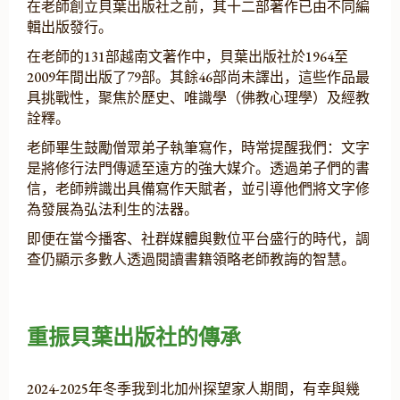
在老師創立貝葉出版社之前，其十二部著作已由不同編
輯出版發行。
在老師的131部越南文著作中，貝葉出版社於1964至
2009年間出版了79部。其餘46部尚未譯出，這些作品最
具挑戰性，聚焦於歷史、唯識學（佛教心理學）及經教
詮釋。
老師畢生鼓勵僧眾弟子執筆寫作，時常提醒我們：文字
是將修行法門傳遞至遠方的強大媒介。透過弟子們的書
信，老師辨識出具備寫作天賦者，並引導他們將文字修
為發展為弘法利生的法器。
即便在當今播客、社群媒體與數位平台盛行的時代，調
查仍顯示多數人透過閱讀書籍領略老師教誨的智慧。
重振貝葉出版社的傳承
2024-2025年冬季我到北加州探望家人期間，有幸與幾