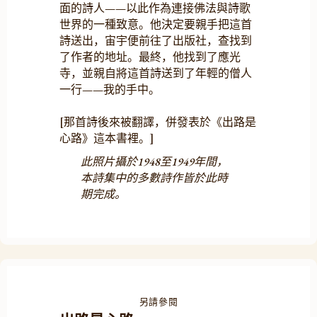
面的詩人——以此作為連接佛法與詩歌
世界的一種致意。他決定要親手把這首
詩送出，宙宇便前往了出版社，查找到
了作者的地址。最終，他找到了應光
寺，並親自將這首詩送到了年輕的僧人
一行——我的手中。
[那首詩後來被翻譯，併發表於《出路是
心路》這本書裡。]
此照片攝於1948至1949年間，
本詩集中的多數詩作皆於此時
期完成。
另請參閱