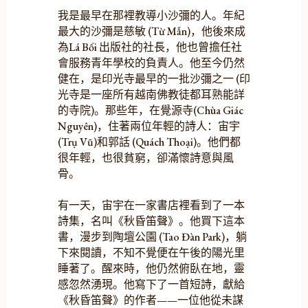
我是最早在那裡教導小沙彌的人。年紀
最大的沙彌是慈敏 (Từ Mẫn)，他後來成
為Lá Bối 出版社的社長，他也曾擔任社
會服務青年學校的負責人。他至今仍然
健在，是印光寺最早的一批沙彌之一 (印
光寺是一座所有越南佛教徒都耳熟能詳
的寺院)。那些年，在覺源寺(Chùa Giác
Nguyên)，住著兩位年輕的詩人：宙宇
(Trụ Vũ)和郭話 (Quách Thoại)。他們都
很年輕，也很貧窮，卻滿懷詩意與風
骨。
有一天，宙宇在一家書店裡看到了一本
詩集，名叫《秋昏笛聲》。他買下這本
書，漫步到陶壇公園 (Tao Đàn Park)，躺
下來閱讀，不知不覺便在午後的陽光里
睡著了。醒來時，他仍然俯臥在地，靈
感忽然湧現。他寫下了一首短詩，獻給
《秋昏笛聲》的作者——一位他從未謀