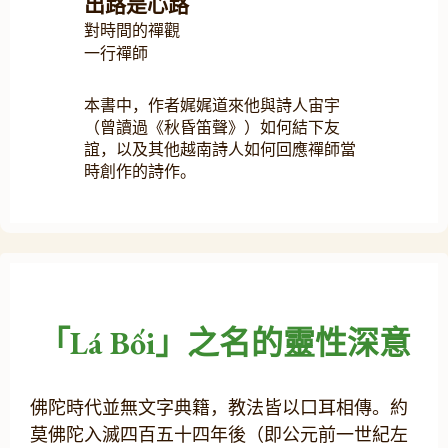
出路是心路
對時間的禪觀
一行禪師
本書中，作者娓娓道來他與詩人宙宇
（曾讀過《秋昏笛聲》）如何結下友
誼，以及其他越南詩人如何回應禪師當
時創作的詩作。
「Lá Bối」之名的靈性深意
佛陀時代並無文字典籍，教法皆以口耳相傳。約
莫佛陀入滅四百五十四年後（即公元前一世紀左