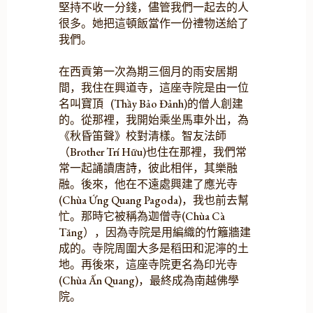
堅持不收一分錢，儘管我們一起去的人
很多。她把這頓飯當作一份禮物送給了
我們。
在西貢第一次為期三個月的雨安居期
間，我住在興道寺，這座寺院是由一位
名叫寶頂 (Thầy Bảo Đảnh)的僧人創建
的。從那裡，我開始乘坐馬車外出，為
《秋昏笛聲》校對清樣。智友法師
（Brother Trí Hữu)也住在那裡，我們常
常一起誦讀唐詩，彼此相伴，其樂融
融。後來，他在不遠處興建了應光寺
(Chùa Ứng Quang Pagoda)，我也前去幫
忙。那時它被稱為迦僧寺(Chùa Cà
Tăng），因為寺院是用編織的竹籬牆建
成的。寺院周圍大多是稻田和泥濘的土
地。再後來，這座寺院更名為印光寺
(Chùa Ấn Quang)，最終成為南越佛學
院。