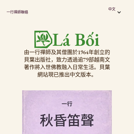
中文
一行禪師
聯絡
Lá Bối
由一行禪師及其僧團於1964年創立的
貝葉出版社，致力透過逾79部越南文
著作將入世佛教融入日常生活。貝葉
網站現已推出中文版本。