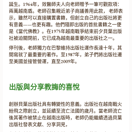
誕生。1964年，效醫師夫人向老師贈予一筆可觀款項：
兩萬越南盾。老師召集親近弟子商議善用此款， 老師表
示，雖然可以直接購置書籍，但創立自己的出版社將更
有意義——也更有趣。他們隨即出版的首批書籍之一便
是《當代佛教》。在1975年越南戰爭結束前夕貝葉出版
社被迫關閉前，它已成為越南最重要的出版社之一。
停刊後，老師獨力在巴黎維持出版社運作長達十年，其
間寫就了最重要的著作。至1987年，弟子們將出版社遷
至美國並接管營運，直至2009年。
出版與分享教誨的喜悅
創辦貝葉出版社具有轉變性的意義。出版社在越南戰火
紛飛之際創立，並延續至流亡法國的歲月。當老師流亡
後其著作被禁止在越南出版時，老師仍能繼續透過貝葉
出版社發表文獻、分享洞見，