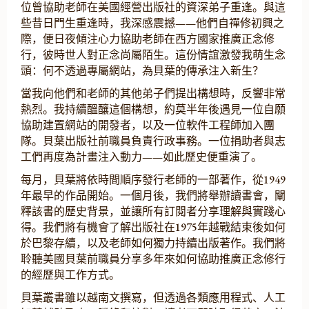
位曾協助老師在美國經營出版社的資深弟子重逢。與這
些昔日門生重逢時，我深感震撼——他們自禪修初興之
際，便日夜傾注心力協助老師在西方國家推廣正念修
行，彼時世人對正念尚屬陌生。這份情誼激發我萌生念
頭：何不透過專屬網站，為貝葉的傳承注入新生？
當我向他們和老師的其他弟子們提出構想時，反響非常
熱烈。我持續醞釀這個構想，約莫半年後遇見一位自願
協助建置網站的開發者，以及一位軟件工程師加入團
隊。貝葉出版社前職員負責行政事務。一位捐助者與志
工們再度為計畫注入動力——如此歷史便重演了。
每月，貝葉將依時間順序發行老師的一部著作，從1949
年最早的作品開始。一個月後，我們將舉辦讀書會，闡
釋該書的歷史背景，並讓所有訂閱者分享理解與實踐心
得。我們將有機會了解出版社在1975年越戰結束後如何
於巴黎存續，以及老師如何獨力持續出版著作。我們將
聆聽美國貝葉前職員分享多年來如何協助推廣正念修行
的經歷與工作方式。
貝葉叢書雖以越南文撰寫，但透過各類應用程式、人工