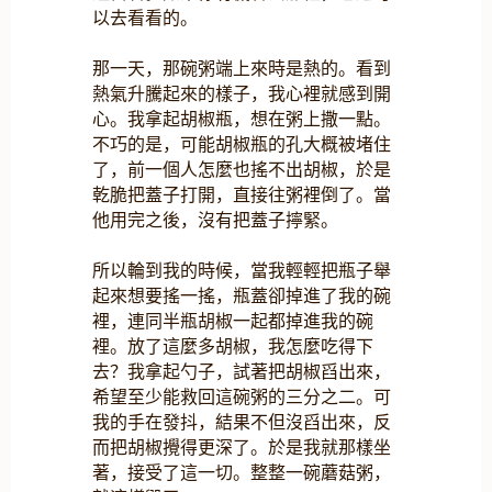
以去看看的。
那一天，那碗粥端上來時是熱的。看到
熱氣升騰起來的樣子，我心裡就感到開
心。我拿起胡椒瓶，想在粥上撒一點。
不巧的是，可能胡椒瓶的孔大概被堵住
了，前一個人怎麼也搖不出胡椒，於是
乾脆把蓋子打開，直接往粥裡倒了。當
他用完之後，沒有把蓋子擰緊。
所以輪到我的時候，當我輕輕把瓶子舉
起來想要搖一搖，瓶蓋卻掉進了我的碗
裡，連同半瓶胡椒一起都掉進我的碗
裡。放了這麼多胡椒，我怎麼吃得下
去？我拿起勺子，試著把胡椒舀出來，
希望至少能救回這碗粥的三分之二。可
我的手在發抖，結果不但沒舀出來，反
而把胡椒攪得更深了。於是我就那樣坐
著，接受了這一切。整整一碗蘑菇粥，